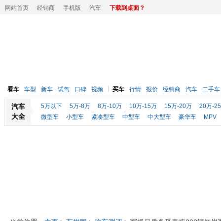
网站首页
经销商
手机版
汽车
下载到桌面？
看车
车型
新车
试驾
口碑
视频
买车
行情
报价
经销商
汽车
二手车
汽车
5万以下
5万-8万
8万-10万
10万-15万
15万-20万
20万-2
大全
微型车
小型车
紧凑型车
中型车
中大型车
豪华车
MPV