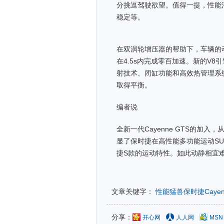
分挑逗驾驶欲望。值得一提，性能
稳定等。
在双涡轮增压器的帮助下，车辆的动力
在4.5s内完成零百加速。新的V8
射技术、闭缸功能和高效热管理系
取得平衡。
编者说
全新一代Cayenne GTS的加
显了保时捷在高性能多功能运动S
捷S款的运动特性。如此动静相宜
文章关键字：
性能猛兽保时捷Cayenn
分享：
开心网
人人网
MSN