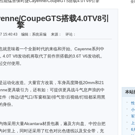
 性能猛兽保时捷Cayenne/CoupeGTS搭载4.0TV8引擎
全
ne/CoupeGTS搭载4.0TV8引
擎
-07 15:40:43 编辑：系统采编 来源： 评论：
就意味着一个全新时代的来临和开始。Cayenne系列中
.0T V8发动机将取代了前作所搭载的3.6T V6发动机。
月起交付使用。
运动化改造。大量官方改装，车身高度降低20mm和21
yenne更具吸引力，还有如：可提供更具战斗气息声浪的中
本站
gn套件（饰边/进气口/车窗框架/排气管/后视镜/灯组都采用黑
性
的身份。
4
小
军
上
饰采用大量Alcantara材质包裹，遍及方向盘、中控台把
南
6
内衬里上，同时还采用了红色对比色缝线以及安全带，充