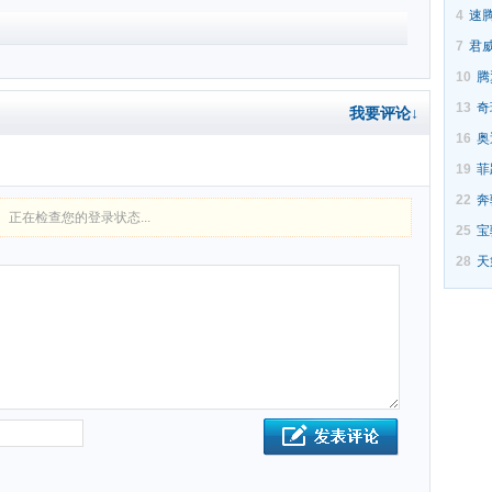
4
速
7
君
10
腾
13
奇
我要评论↓
16
奥
19
菲
22
奔
正在检查您的登录状态...
25
宝
28
天