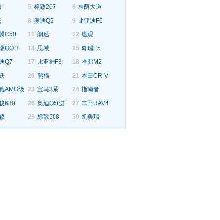
腾
5
标致207
6
林荫大道
威
8
奥迪Q5
9
比亚迪F6
翼C50
11
朗逸
12
途观
瑞QQ 3
14
思域
15
奇瑞E5
迪Q7
17
比亚迪F3
18
哈弗M2
跃
20
熊猫
21
本田CR-V
驰AMG级
23
宝马3系
24
指南者
骏630
26
奥迪Q5(进
27
丰田RAV4
籁
29
标致508
30
凯美瑞