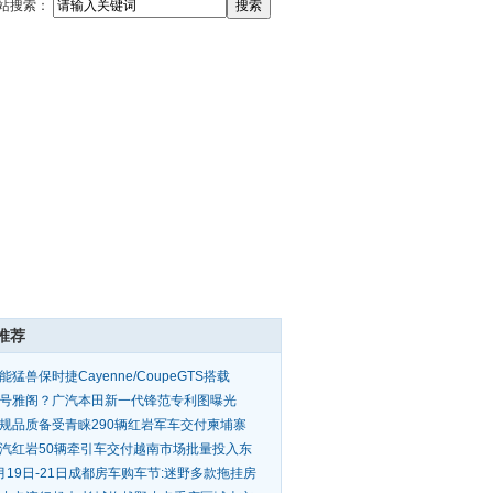
站搜索：
推荐
能猛兽保时捷Cayenne/CoupeGTS搭载
.0TV8引擎
号雅阁？广汽本田新一代锋范专利图曝光
规品质备受青睐290辆红岩军车交付柬埔寨
汽红岩50辆牵引车交付越南市场批量投入东
亚跨境物
月19日-21日成都房车购车节:迷野多款拖挂房