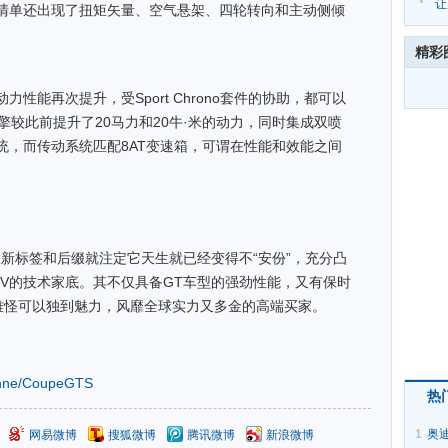
车
让
清单还出现了扭矩矢量、空气悬架、四轮转向和主动侧倾
1
精彩
性能再次提升，受Sport Chrono套件的协助，都可以
引擎较此前提升了20马力和20牛·米的动力，同时集成双喷
统，而传动系统匹配8AT变速箱，可谓在性能和效能之间
入，从新标签和后缀就注定它天生就已经变得不“安份”，充分凸
UV的技术家底。其不仅具备GT车型的强劲性能，又有保时
难怪可以独到魅力，风靡全球实力又多金的高端买家。
e/CoupeGTS
热
1
奥迪
网易微博
搜狐微博
腾讯微博
新浪微博