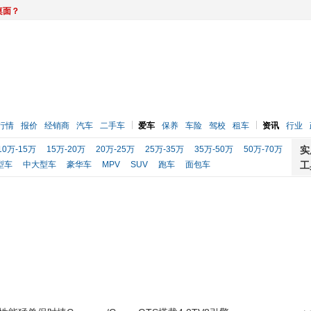
桌面？
行情
报价
经销商
汽车
二手车
爱车
保养
车险
驾校
租车
资讯
行业
10万-15万
15万-20万
20万-25万
25万-35万
35万-50万
50万-70万
实
型车
中大型车
豪华车
MPV
SUV
跑车
面包车
工