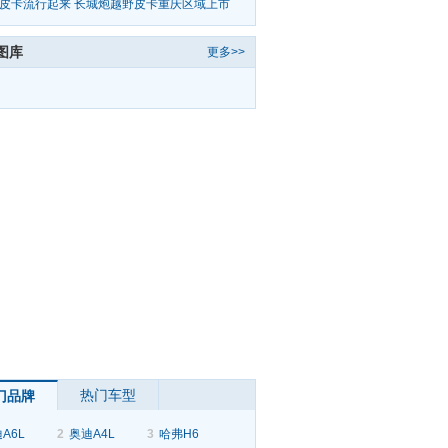
亮相参
皮卡流行起来 长城炮越野皮卡重庆区域上市
6.98万起
图库
更多>>
热门车型
门品牌
A6L
2
奥迪A4L
3
哈弗H6