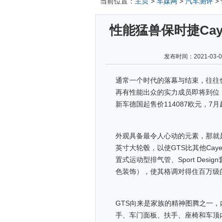
当前位置：
主页
>
车媒网
>
汽车测评
>
性能猛兽保时捷Cayen
发布时间：2021-03
通常一个时代的落幕与结束，往往也
再有性能出众的实力成员即将到位，4
新车德国起售价114087欧元，7
外观具备最令人心动的元素，那就是
英寸大轮毂，以使GTS比其他Ca
置式运动型排气管、Sport Desi
色装饰），使其格调对得住百万级
GTS向来是家族的精神图腾之一，内
手、车门面板、扶手、座椅和车顶